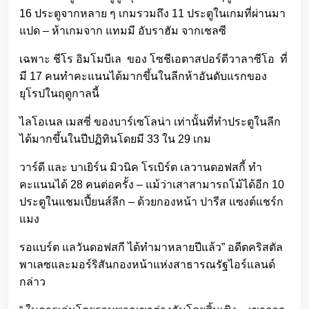
16 ประตูจากหลาย ๆ เกมรวมถึง 11 ประตูในเกมที่ผ่านมา
แปด – ห้าเกมจาก แทมมี อับราฮัม จากเชลซี
เฉพาะ ชีโร อิมโมบีเล ของ โซชีเอตาสปอร์ตีวาลาซีโอ ที่
มี 17 คนทำคะแนนได้มากขึ้นในลีกห้าอันดับแรกของ
ยุโรปในฤดูกาลนี้
ไลโอเนล เมสซี่ ของบาร์เซโลน่า เท่านั้นที่ทำประตูในลีก
ได้มากขึ้นในปีปฏิทินโดยมี 33 ใน 29 เกม
วาร์ดี และ บาเยิร์น มิวนิค โรเบิร์ต เลวานดอฟสกี้ ทำ
คะแนนได้ 28 คนต่อครั้ง – แม้ว่าเสาสามารถโม้ได้อีก 10
ประตูในแชมเปี้ยนส์ลีก – ด้วยกองหน้า ปารีส แซงต์แชร์ก
แมง
รอแบร์ต แลวันดอฟสกี ได้ทำมาหลายปีแล้ว” อดีตคริสตัล
พาเลซและมอร์ริสันกองหน้าแห่งสาธารณรัฐไอร์แลนด์
กล่าว