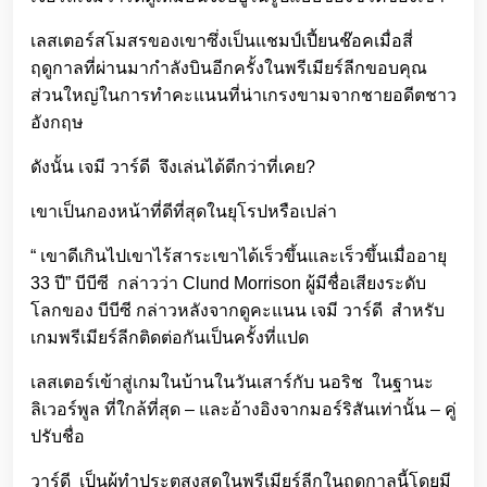
เลสเตอร์สโมสรของเขาซึ่งเป็นแชมป์เปี้ยนช๊อคเมื่อสี่
ฤดูกาลที่ผ่านมากำลังบินอีกครั้งในพรีเมียร์ลีกขอบคุณ
ส่วนใหญ่ในการทำคะแนนที่น่าเกรงขามจากชายอดีตชาว
อังกฤษ
ดังนั้น เจมี วาร์ดี จึงเล่นได้ดีกว่าที่เคย?
เขาเป็นกองหน้าที่ดีที่สุดในยุโรปหรือเปล่า
“ เขาดีเกินไปเขาไร้สาระเขาได้เร็วขึ้นและเร็วขึ้นเมื่ออายุ
33 ปี” บีบีซี กล่าวว่า Clund Morrison ผู้มีชื่อเสียงระดับ
โลกของ บีบีซี กล่าวหลังจากดูคะแนน เจมี วาร์ดี สำหรับ
เกมพรีเมียร์ลีกติดต่อกันเป็นครั้งที่แปด
เลสเตอร์เข้าสู่เกมในบ้านในวันเสาร์กับ นอริช ในฐานะ
ลิเวอร์พูล ที่ใกล้ที่สุด – และอ้างอิงจากมอร์ริสันเท่านั้น – คู่
ปรับชื่อ
วาร์ดี เป็นผู้ทำประตูสูงสุดในพรีเมียร์ลีกในฤดูกาลนี้โดยมี