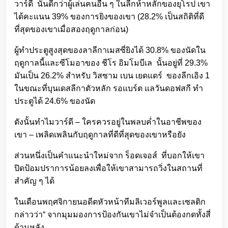
วาร์ดี นั้นดีกว่าผู้เล่นคนอื่น ๆ ในลีกห้าหลักของยุโรป เขา
ได้คะแนน 39% ของการยิงของเขา (28.2% เป็นสถิติที่ดี
ที่สุดของเขาเมื่อสองฤดูกาลก่อน)
ผู้ทำประตูสูงสุดของลาลีกาเมสซี่ยิงได้ 30.8% ของนัดใน
ฤดูกาลนี้และซีโมอาของ ชีโร อิมโมบีเล นั้นอยู่ที่ 29.3%
มันเป็น 26.2% สำหรับ วิสซาม เบน เยดแดร์ ของลีกเอิง 1
ในขณะที่บุนเดสลีกาตัวหลัก รอแบร์ต แลวันดอฟสกี ทำ
ประตูได้ 24.6% ของนัด
ดังนั้นทำไมวาร์ดี – ใครควรอยู่ในพลบค่ำในอาชีพของ
เขา – เพลิดเพลินกับฤดูกาลที่ดีที่สุดของเขาหรือยัง
ส่วนหนึ่งเป็นคำแนะนำใหม่จาก ร็อดเจอส์ ที่บอกให้เขา
ปิดป้อมปราการน้อยลงเพื่อให้เขาสามารถวิ่งในสถานที่
สำคัญ ๆ ได้
ในเดือนพฤศจิกายนอดีตหัวหน้าทีมลิเวอร์พูลและเซลติก
กล่าวว่า“ จากมุมมองการป้องกันเขาไม่จำเป็นต้องกดทั้งสี่
ด้านหลัง