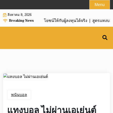
Skip
Menu
to
สิงหาคม 8, 2026
content
Breaking News
เงินง่าย สร้างผลผลประโยชน์ให้กับผู้ลงทุนได้จริง |
สูตรแทงบอลไข
พนันบอล
แทงบอล ไม่ผ่านเอเย่นต์