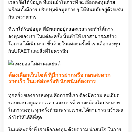
เวลา จึงได้ข้อมูล ที่แม่นยำในการที่ จะเลือกลงทุนด้วย
พร้อมทั้งมีการ ปรับปรุงข้อมูลต่าง ๆ ให้ทันสมัยอยู่ด้วยเช่น
กัน
เพราะการ
ที่เราได้รับข้อมูล ที่อัพเดทอยู่ตลอดเวลา จะทำให้การ
ลงทุนของเรา ในแต่ละครั้ง นั้นทำให้ เราสามารถสร้าง
โอกาส ได้เพิ่มมาก ขึ้นด้วยในแต่ละครั้งที่ เราเลือกลงทุน
กับUFAET และสิ่งที่ไม่ควรลืม
ต้องเลือกเว็บไซต์ ที่มีการฝากหรือ ถอนสะดวก
รวดเร็ว ในแต่ล่ะครั้งที่ นักพนันต้องการ
ทุกครั้ง ของการลงทุน คือการที่เรา ต้องมีความ ละเอียด
รอบคอบ อยู่ตลอดเวลา และการที่ เราจะต้องไม่ประมาท
ในการลงทุน ทุกครั้งด้วย เพราะเราจะได้สามารถ สร้างผล
กำไรให้ได้ดีที่สุด
ในแต่ละครั่งที่ เราเลือกลงทุน ด้วยความ น่าสนใจ ในการ