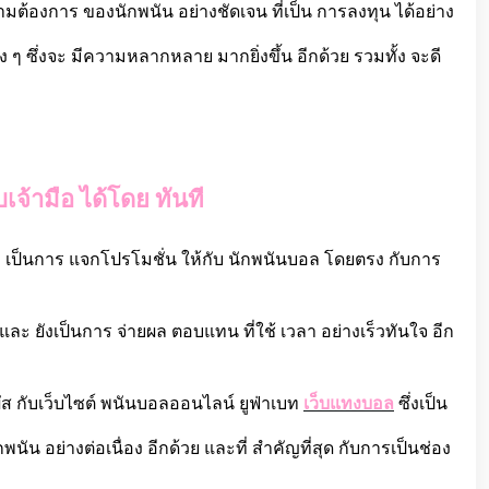
วามต้องการ ของนักพนัน อย่างชัดเจน ที่เป็น การลงทุน ได้อย่าง
ๆ ซึ่งจะ มีความหลากหลาย มากยิ่งขึ้น อีกด้วย รวมทั้ง จะดี
เจ้ามือ ได้โดย ทันที
 ว่าจะ เป็นการ แจกโปรโมชั่น ให้กับ นักพนันบอล โดยตรง กับการ
วยและ ยังเป็นการ จ่ายผล ตอบแทน ที่ใช้ เวลา อย่างเร็วทันใจ อีก
มผัส กับเว็บไซต์ พนันบอลออนไลน์ ยูฟ่าเบท
เว็บแทงบอล
ซึ่งเป็น
ัน อย่างต่อเนื่อง อีกด้วย และที่ สำคัญที่สุด กับการเป็นช่อง