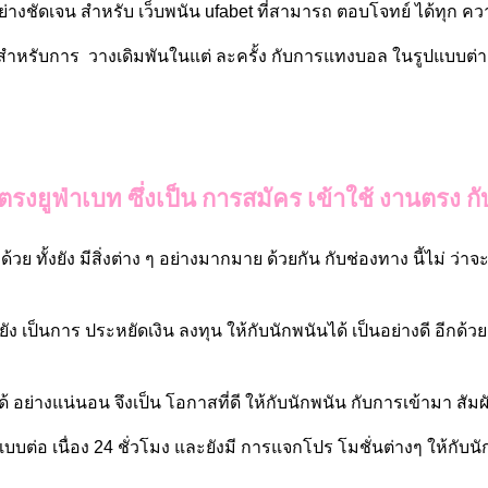
 อย่างชัดเจน สำหรับ เว็บพนัน ufabet ที่สามารถ ตอบโจทย์ ได้ทุก ค
จ สำหรับการ วางเดิมพันในแต่ ละครั้ง กับการแทงบอล ในรูปแบบต่าง 
ตรงยูฟ่าเบท ซึ่งเป็น การสมัคร เข้าใช้ งานตรง กับ
ีกด้วย ทั้งยัง มีสิ่งต่าง ๆ อย่างมากมาย ด้วยกัน กับช่องทาง นี้ไม่
ะยัง เป็นการ ประหยัดเงิน ลงทุน ให้กับนักพนันได้ เป็นอย่างดี อีกด้
้ อย่างแน่นอน จึงเป็น โอกาสที่ดี ให้กับนักพนัน กับการเข้ามา สั
่อ เนื่อง 24 ชั่วโมง และยังมี การแจกโปร โมชั่นต่างๆ ให้กับนักพน