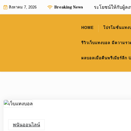
Skip
Breaking News
เล่นบอลสเต็ปทำเงินง่าย สร้างผลผลประโยชน์ให้กับผู้ลงทุ
สิงหาคม 7, 2026
to
content
HOME
โปรโมชั่นแทงบอ
รีวิวเว็บแทงบอล มีความรวดเ
ผลบอลเมื่อคืนพรีเมียร์ลี
พนันออนไลน์