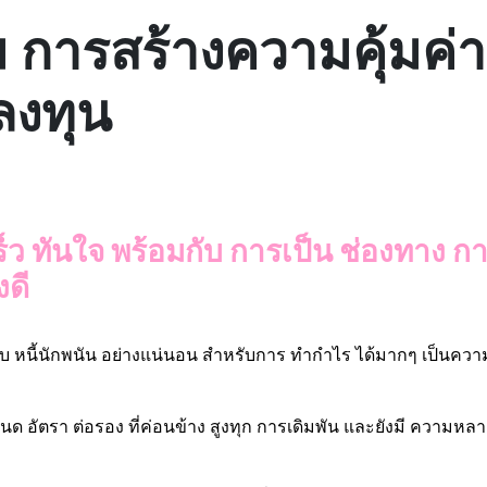
การสร้างความคุ้มค่าใ
ลงทุน
ว ทันใจ พร้อมกับ การเป็น ช่องทาง การ
งดี
ดเว็บ หนี้นักพนัน อย่างแน่นอน สำหรับการ ทำกำไร ได้มากๆ เป็นความ
อัตรา ต่อรอง ที่ค่อนข้าง สูงทุก การเดิมพัน และยังมี ความหลาก