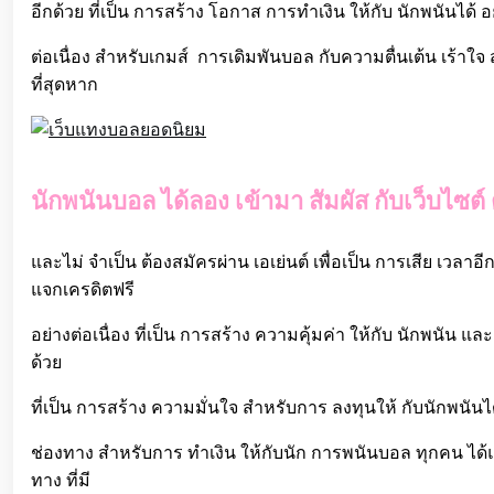
อีกด้วย ที่เป็น การสร้าง โอกาส การทำเงิน ให้กับ นักพนันได้
ต่อเนื่อง สำหรับเกมส์ การเดิมพันบอล กับความตื่นเต้น เร้าใ
ที่สุดหาก
นักพนันบอล ได้ลอง เข้ามา สัมผัส กับเว็บไซต์ 
และไม่ จำเป็น ต้องสมัครผ่าน เอเย่นต์ เพื่อเป็น การเสีย เวลาอ
แจกเครดิตฟรี
อย่างต่อเนื่อง ที่เป็น การสร้าง ความคุ้มค่า ให้กับ นักพนัน แล
ด้วย
ที่เป็น การสร้าง ความมั่นใจ สำหรับการ ลงทุนให้ กับนักพนันได
ช่องทาง สำหรับการ ทำเงิน ให้กับนัก การพนันบอล ทุกคน ได้แบบต
ทาง ที่มี