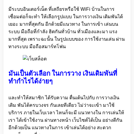
มีระบบอินเตอร์เน็ต ที่เสถียรหรือใช้ WiFi บ้านในการ
เชื่อมต่อก็จะทำ ให้เลือกรูปแบบ ในการวางเงิน เดิมพันได้
เยอะ มากที่สุดกัน อีกด้วย
มีแนวทาง ในการเข้า เล่นบน
ระบบ มือถือที่กำลัง ฮิตกันทั่วบ้าน ทั่วเมืองและมา แรง
มากที่สุด เพราะฉะนั้น ในรูปแบบของ การใช้งานเล่น ผ่าน
ทางระบบ มือถือ
สมาร์ทโฟน
มันเป็นตัวเลือก ในการวาง เงินเดิมพันที่
ทำกำไรได้ง่ายๆ
และทำให้สมาชิก ได้รับความ ตื่นเต้นไปกับ การวางเงิน
เดิม พันได้ครบวงจร กันเลยทีเดียว ไม่ว่าจะเข้า มาใช้
บริการ ภายในเว็บเวลา ไหนก็จะมี แนวทางใน การเล่นให้
เรา ได้เข้าใช้งาน ผ่านทางหน้า เว็บไซต์ได้เป็น อย่างดีกัน
อีกด้วย
เป็น แนวทางในการ เข้าเล่นได้อย่าง สะดวก