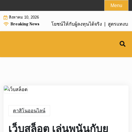
Skip
Menu
to
สิงหาคม 10, 2026
content
Breaking News
เงินง่าย สร้างผลผลประโยชน์ให้กับผู้ลงทุนได้จริง |
สูตรแทงบอลไข
คาสิโนออนไลน์
เว็บสล็อต เล่นพนันกับยู