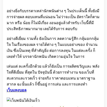
อย่างยิ่งกับบรรดาเหล่านักพนันต่าง ๆ ในประเด็นนี้ ทั้งยังมี
การจ่ายผล ตอบแทนที่แน่นอน ไม่ว่าจะเป็น อัตราใดก็ตาม
มาก หรือ น้อย ก็ไม่มีเกี่ยง งอนอยู่แล้วสำหรับ เว็บนี้ที่มี
ประสิทธิภาพมากมาย เลยได้รับการ ตอบรับ
อย่างดีเยี่ยม รวมทั้ง ยังเป็นการ ลดความรู้สึก กลุ้มอกกลุ้ม
ใจ ในเรื่องของผล รายได้ต่าง ๆ ในแบบอย่างของ จำนวน
เงิน ซึ่งเป็นเหตุ ที่สำคัญยิ่ง ต่อการลงทุน ในแต่ละครั้ง ก็
เลยทำให้ บรรดานักพนัน เกิดความอุ่นใจ ในการ
เล่นแต่ ละครั้งอีกด้วย แล้วก็ยังเป็น การผลิตขวัญและ พลัง
ใจที่ดีเยี่ยม ที่สุดใน ปัจจุบันนี้ ด้วยการทำงาน ของเว็บที่
สะดวกและรวดเร็ว จ่ายจริง ราคาตอบแทน มาตราฐาน
สากล ฉะนั้นแล้ว ก็ขึ้นอยู่ การเล่น และการแทงทำ
เว็บแทงบอล