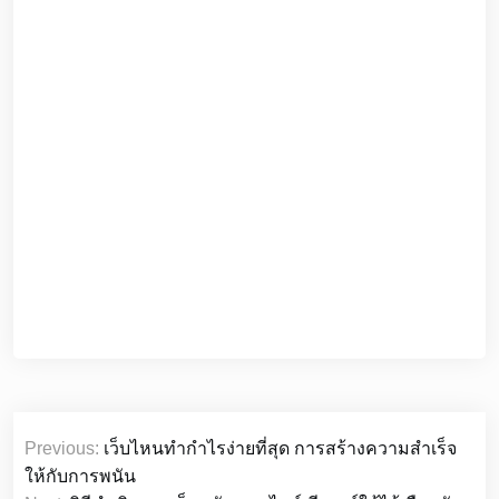
เมนู
Previous:
เว็บไหนทำกำไรง่ายที่สุด การสร้างความสำเร็จ
นำทาง
ให้กับการพนัน