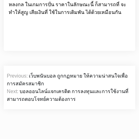
หลงกล ในเกมการปั่น ราคาในลักษณะนี้ ก็สามารถที่ จะ
ทำให้สูญ เสียเงินที่ ใช้ในการเดิมพัน ได้ด้วยเหมือนกัน
เมนู
Previous:
เว็บพนันบอล ถูกกฏหมาย ให้ความน่าสนใจเพื่อ
นำทาง
การสมัครสมาชิก
เรื่อง
Next:
บอลออนไลน์แจกเครดิต การลงทุนและการใช้งานที่
สามารถตอบโจทย์ความต้องการ