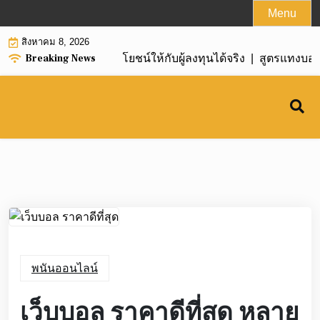
Skip
Menu
to
สิงหาคม 8, 2026
content
Breaking News
เงินง่าย สร้างผลผลประโยชน์ให้กับผู้ลงทุนได้จริง |
สูตรแทงบอลไข
พนันออนไลน์
เว็บบอล ราคาดีที่สุด หลาย