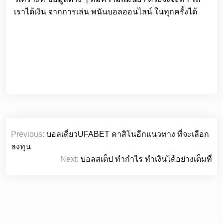
เราได้เงิน จากการเล่น พนันบอลออนไลน์ ในทุกครั้งได้
เมนู
Previous:
บอลเดี่ยวUFABET คาสิโนอีกแนวทาง ที่จะเลือก
นำทาง
ลงทุน
เรื่อง
Next:
บอลสเต็ป ทำกำไร ทำเงินได้อย่างเต็มที่