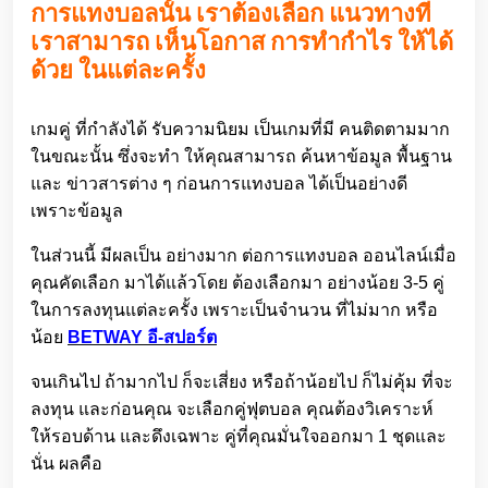
การแทงบอลนั้น เราต้องเลือก แนวทางที่
เราสามารถ เห็นโอกาส การทำกำไร ให้ได้
ด้วย ในแต่ละครั้ง
เกมคู่ ที่กำลังได้ รับความนิยม เป็นเกมที่มี คนติดตามมาก
ในขณะนั้น ซึ่งจะทำ ให้คุณสามารถ ค้นหาข้อมูล พื้นฐาน
และ ข่าวสารต่าง ๆ ก่อนการแทงบอล ได้เป็นอย่างดี
เพราะข้อมูล
ในส่วนนี้ มีผลเป็น อย่างมาก ต่อการแทงบอล ออนไลน์เมื่อ
คุณคัดเลือก มาได้แล้วโดย ต้องเลือกมา อย่างน้อย 3-5 คู่
ในการลงทุนแต่ละครั้ง เพราะเป็นจำนวน ที่ไม่มาก หรือ
น้อย
BETWAY อี-สปอร์ต
จนเกินไป ถ้ามากไป ก็จะเสี่ยง หรือถ้าน้อยไป ก็ไม่คุ้ม ที่จะ
ลงทุน และก่อนคุณ จะเลือกคู่ฟุตบอล คุณต้องวิเคราะห์
ให้รอบด้าน และดึงเฉพาะ คู่ที่คุณมั่นใจออกมา 1 ชุดและ
นั่น ผลคือ