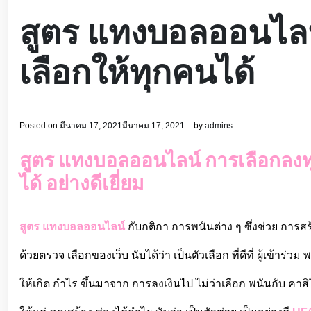
สูตร แทงบอลออนไลน์
เลือกให้ทุกคนได้
Posted on
มีนาคม 17, 2021
มีนาคม 17, 2021
by
admins
สูตร แทงบอลออนไลน์ การเลือกลงทุน เ
ได้ อย่างดีเยี่ยม
สูตร แทงบอลออนไลน์
กับกติกา การพนันต่าง ๆ ซึ่งช่วย การสร
ด้วยตรวจ เลือกของเว็บ นับได้ว่า เป็นตัวเลือก ที่ดีที่ ผู้เข้าร
ให้เกิด กำไร ขึ้นมาจาก การลงเงินไป ไม่ว่าเลือก พนันกับ คาส