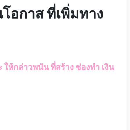
อกาส ที่เพิ่มทาง
ให้กล่าวพนัน ที่สร้าง ช่องทำ เงิน