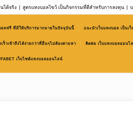
ด้จริง |
สูตรแทงบอลไขว้ เป็นกิจกรรมที่ดีสำหรับการลงทุน |
บอลส
ลฟรี ​ที่มีให้บริการมากมายในปัจจุบันนี้
แนะนำเว็บแทงบอล เป็นเว็บไซ
ร็วเข้าถึงได้ง่ายกว่าที่อื่นๆไม่ต้องตามหา
ติดต่อ เว็บแทงบอลออนไลน์ท
ก UFABET เว็บไซต์แทงบอลออนไลน์