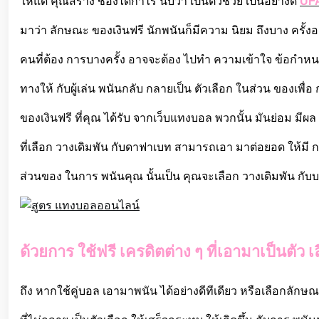
ให้แด่ คุณสร้าง ช่องได้กำไร นับว่า เป็นตัวช่วย เป็นอย่างดี
UF
มาว่า ลักษณะ ของเงินฟรี นักพนันก็มีความ นิยม ถึงบาง ครั้งอาจ
คนที่ต้อง การบางครั้ง อาจจะต้อง ไปทำ ความเข้าใจ ข้อกำหนด
ทางให้ กับผู้เล่น พนันกลับ กลายเป็น ตัวเลือก ในส่วน ของเพื่อ ก
ของเงินฟรี ที่คุณ ได้รับ จากเว็บแทงบอล พวกนั้น มันย่อม มีผล 
ที่เลือก วางเดิมพัน กับดาฟาเบท สามารถเอา มาต่อยอด ให้มี การ
ส่วนของ ในการ พนันคุณ นั้นเป็น คุณจะเลือก วางเดิมพัน กับ
ด้วยการ ใช้ฟรี เครดิตต่าง ๆ ที่เอามาเป็นตั
ถึง หากใช้คู่บอล เอามาพนัน ได้อย่างดีทีเดียว หรือเลือกลั