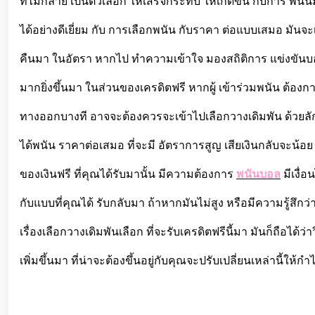
ที่ไม่กลาย เป็นตัวเลือก ให้เสร็จกระทบ ให้เกิดขึ้น กับการ พนัน
ได้อย่างดีเยี่ยม กับ การเลือกพนัน กับราคา ต่อแบบเสมอ มันจะ
คืนมา ในอัตรา หากไป ทำความเข้าใจ มองสถิติการ แข่งขัน
มากยิ่งขึ้นมา ในส่วนของเครดิตฟรี หากผู้ เข้าร่วมพนัน ต้องก
ทางออกบางที อาจจะต้องควรจะเข้าไปเลือกวางเดิมพัน ด้วยลัก
ได้พนัน ราคาต่อเสมอ ที่จะมี อัตราการสูญ เสียเงินกลับจะน้อย
ของเงินฟรี ที่คุณได้รับมานั้น มีความต้องการ
พนันบอล
มีเงื่อ
กับแบบที่คุณได้ รับกลับมา ถ้าหากมันไม่สูง หรือมีความรู้สึกว
เรื่องเลือกวางเดิมพันเลือก ที่จะรับเครดิตฟรีนี้มา มันก็ถือได้ว่า
เพิ่มขึ้นมา ที่น่าจะต้องขึ้นอยู่กับคุณจะปรับเปลี่ยนเหล่านี้ให้กำ