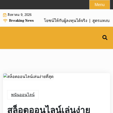
Skip
Menu
to
สิงหาคม 9, 2026
content
Breaking News
เงินง่าย สร้างผลผลประโยชน์ให้กับผู้ลงทุนได้จริง |
สูตรแทงบอลไ
พนันออนไลน์
สล็อตออนไลน์เล่นง่าย