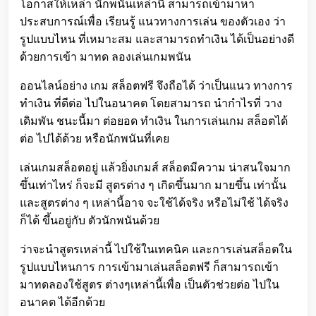
โอกาสให้เหล่า นักพนันเหล่านี้ สามารถเข้ามาหา
ประสบการณ์เพื่อ เรียนรู้ แนวทางการเล่น ของตัวเอง ว่า
รูปแบบไหน ที่เหมาะสม และสามารถทำเงิน ได้เป็นอย่างดี
ด้วยการเข้า มาทด ลองเล่นเกมพนัน
ออนไลน์อย่าง เกม สล็อตฟรี จึงถือได้ ว่าเป็นแนว ทางการ
ทำเงิน ที่ดีต่อ ไปในอนาคต โดยสามารถ นำกำไรที่ วาง
เดิมพัน ชนะนี้มา ต่อยอด ทำเงิน ในการเล่นเกม สล็อตได้
ต่อ ไปได้ด้วย หรือนักพนันที่เคย
เล่นเกมสล็อตอยู่ แล้วยิ่งเกมส์ สล็อตมีความ น่าสนใจมาก
ขึ้นเท่าไหร่ ก็จะมี สูตรต่าง ๆ เกิดขึ้นมาก มายขึ้น เท่านั้น
และสูตรต่าง ๆ เหล่านี้อาจ จะใช้ได้จริง หรือไม่ใช้ ได้จริง
ก็ได้ ขึ้นอยู่กับ ตัวนักพนันด้วย
ว่าจะนำสูตรเหล่านี้ ไปใช้ในเทคนิค และการเล่นสล็อตใน
รูปแบบไหนการ การเข้ามาเล่นสล็อตฟรี ก็สามารถเข้า
มาทดลองใช้สูตร ต่างๆเหล่านี้เพื่อ เป็นตัวช่วยต่อ ไปใน
อนาคต ได้อีกด้วย