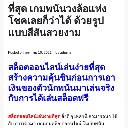
ที่สุด เกมพนันวงล้อแห่ง
โชคเลยก็ว่าได้ ด้วยรูป
แบบสีสันสวยงาม
Posted on
มกราคม 10, 2021
by
admins
สล็อตออนไลน์เล่นง่ายที่สุด
สร้างความคุ้นชินก่อนการเอา
เงินของตัวนักพนันมาเล่นจริง
กับการได้เล่นสล็อตฟรี
สล็อตออนไลน์เล่นง่ายที่สุด
สิ่งดี ๆ เหล่านี้ สามารถหา ได้
กับ การเข้ามา เล่นเกมสล็อ ตออนไลน์ ในเว็บพนัน