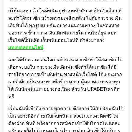
ก็ให้มองหา เว็บไซต์พนัน ยูฟ่าเบทซึ่งมัน จะเป็นตัวเลือก ที่
จะทำให้สมาชิก สร้างความเพลิดเพลิน ไปกับการวาง เงิน
เดิมพันได้ ทุกรูปแบบกัน อย่างแน่นอนเพราะ ในช่องทาง
ของ การเข้ามาวาง เงินเดิมพันภายใน เว็บไซต์ยูฟ่าเบท
เว็บไซต์นี้มันคือ เว็บพนันออนไลน์ที่ กำลังมาแรง
แทงบอลออนไลน์
และได้รับความ สนใจเป็นจำนวน มากซึ่งทำให้สมาชิก ได้
เลือกระบบใน การวางเงินเดิมพัน ซึ่งทำให้สมาชิก ได้มี
รายได้จาก การเข้าเล่นผ่าน ทางหน้าเว็บไซต์ ได้เยอะมาก
เลยทีเดียว
เป็น ช่องทางที่สร้าง ความคุ้มค่าต่อ การลงทุน
ให้ กับนักพนันมา อย่างต่อเนื่อง สำหรับ
UFABETเครดิต
ฟรี
เว็บพนันที่เข้าถึง ความทุกความ ต้องการให้กับ นักพนันได้
เป็น อย่างดีอีกด้วย กับเว็บพนัน
ufabet แจกเครดิตฟรี ไม่
ต้องฝาก
ทันที หลังจากการสมัคร เข้าใช้บริการใน แต่ละ
ครั้ง และยังไม่กำหนด เงื่อนไขการฝาก เงินเข้าใช้บริการ