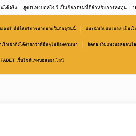
ด้จริง |
สูตรแทงบอลไขว้ เป็นกิจกรรมที่ดีสำหรับการลงทุน |
บอลส
ลฟรี ​ที่มีให้บริการมากมายในปัจจุบันนี้
แนะนำเว็บแทงบอล เป็นเว็บไซ
ร็วเข้าถึงได้ง่ายกว่าที่อื่นๆไม่ต้องตามหา
ติดต่อ เว็บแทงบอลออนไลน์ท
ก UFABET เว็บไซต์แทงบอลออนไลน์