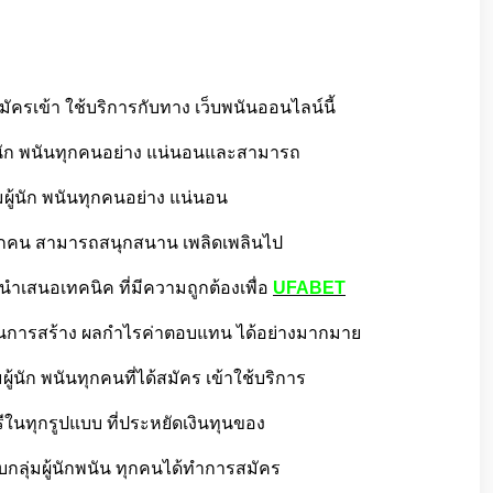
มัครเข้า ใช้บริการกับทาง เว็บพนันออนไลน์นี้
มผู้นัก พนันทุกคนอย่าง แน่นอนและสามารถ
มผู้นัก พนันทุกคนอย่าง แน่นอน
ทุกคน สามารถสนุกสนาน เพลิดเพลินไป
นำเสนอเทคนิค ที่มีความถูกต้องเพื่อ
UFABET
ักในการสร้าง ผลกำไรค่าตอบแทน ได้อย่างมากมาย
้นัก พนันทุกคนที่ได้สมัคร เข้าใช้บริการ
ในทุกรูปแบบ ที่ประหยัดเงินทุนของ
ับกลุ่มผู้นักพนัน ทุกคนได้ทำการสมัคร