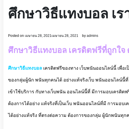
ศึกษาวิธีแทงบอล เรา
Posted on
เมษายน 28, 2021
เมษายน 28, 2021
by
admins
ศึกษาวิธีแทงบอล เครดิตฟรีที่ถูกใจ 
ศึกษาวิธีแทงบอล
เครดิตฟรีของทาง เว็บพนันออนไลน์นี้ เพื่อ
ของกลุ่มผู้นัก พนันทุกคนได้ อย่างแท้จริง
เว็บ พนันออนไลน์นี้ท
เข้าใช้บริการ กับทางเว็บพนัน ออนไลน์นี้ที่ มีการมอบเครดิต
ต้องการได้อย่าง แท้จริงที่เป็นเว็บ พนันออนไลน์ที่มี การมอบเ
ได้อย่างแท้จริง ที่ตรงต่อความ ต้องการของกลุ่ม ผู้นักพนันท