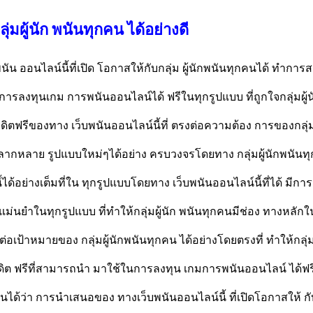
มผู้นัก พนันทุกคน ได้อย่างดี
ัน ออนไลน์นี้ที่เปิด โอกาสให้กับกลุ่ม ผู้นักพนันทุกคนได้ ทำการส
ใน การลงทุนเกม การพนันออนไลน์ได้ ฟรีในทุกรูปแบบ ที่ถูกใจกลุ่
ครดิตฟรีของทาง เว็บพนันออนไลน์นี้ที่ ตรงต่อความต้อง การของกลุ่
ากหลาย รูปแบบใหม่ๆได้อย่าง ครบวงจรโดยทาง กลุ่มผู้นักพนัน
้อย่างเต็มที่ใน ทุกรูปแบบโดยทาง เว็บพนันออนไลน์นี้ที่ได้ มีการ
ม่นยำในทุกรูปแบบ ที่ทำให้กลุ่มผู้นัก พนันทุกคนมีช่อง ทางหล
ป้าหมายของ กลุ่มผู้นักพนันทุกคน ได้อย่างโดยตรงที่ ทำให้กลุ่มผู
รดิต ฟรีที่สามารถนำ มาใช้ในการลงทุน เกมการพนันออนไลน์ ได้ฟรี
ะเห็นได้ว่า การนำเสนอของ ทางเว็บพนันออนไลน์นี้ ที่เปิดโอกาสให้ ก