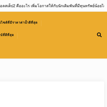
เต็ป2 คืออะไร เพิ่มโอกาสให้กับนักเดิมพันที่มีทุนทรัพย์น้อยได้
ต์ที่มีราคาค่าน้ำดีที่สุด
ี่ดีที่สุด