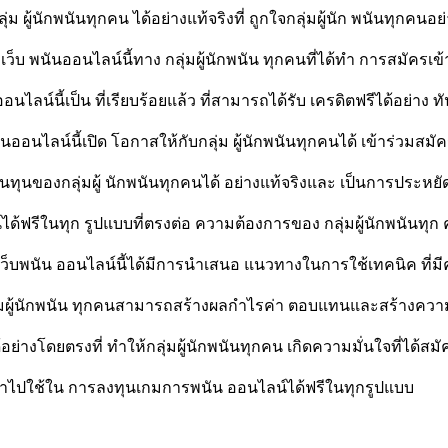
ลุ่ม ผู้นักพนันทุกคน ได้อย่างแท้จริงที่ ถูกใจกลุ่มผู้นัก พนันทุก
เว็บ พนันออนไลน์นี้
ทาง กลุ่มผู้นักพนัน ทุกคนที่ได้ทำ การสมัครเข
อนไลน์นี้เป็น ที่เรียบร้อยแล้ว ที่สามารถได้รับ เครดิตฟรีได้อย
นันออนไลน์นี้เปิด โอกาสให้กับกลุ่ม ผู้นักพนันทุกคนได้ เข้าร่วมสม
นทุนของกลุ่มผู้ นักพนันทุกคนได้ อย่างแท้จริงและ เป็นการประหยัดเง
ด้ฟรีในทุก รูปแบบที่ตรงต่อ ความต้องการของ กลุ่มผู้นักพนันท
ว็บพนัน ออนไลน์นี้ได้มีการนำเสนอ แนวทางในการใช้เทคนิค ที่มีค
ุ่มผู้นักพนัน ทุกคนสามารถสร้างผลกำไรค่า ตอบแทนและสร้างความ
อย่างโดยตรงที่ ทำให้กลุ่มผู้นักพนันทุกคน เกิดความมั่นใจที่ได้สม
นเพื่อนำไปใช้ใน การลงทุนเกมการพนัน ออนไลน์ได้ฟรีในทุกรูปแบบ