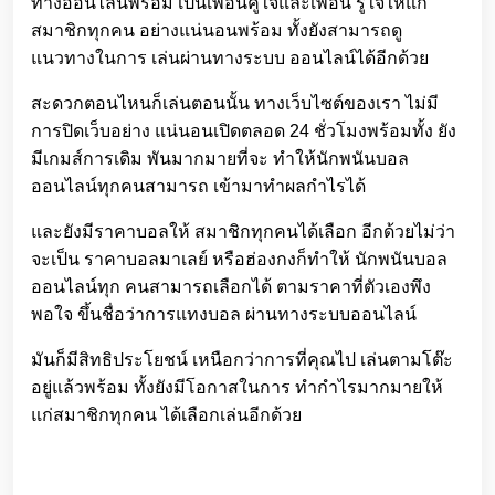
ทางออนไลน์พร้อม เป็นเพื่อนคู่ใจและเพื่อน รู้ใจให้แก่
สมาชิกทุกคน อย่างแน่นอนพร้อม ทั้งยังสามารถดู
แนวทางในการ เล่นผ่านทางระบบ ออนไลน์ได้อีกด้วย
สะดวกตอนไหนก็เล่นตอนนั้น ทางเว็บไซต์ของเรา ไม่มี
การปิดเว็บอย่าง แน่นอนเปิดตลอด 24 ชั่วโมงพร้อมทั้ง ยัง
มีเกมส์การเดิม พันมากมายที่จะ ทำให้นักพนันบอล
ออนไลน์ทุกคนสามารถ เข้ามาทำผลกำไรได้
และยังมีราคาบอลให้ สมาชิกทุกคนได้เลือก อีกด้วยไม่ว่า
จะเป็น ราคาบอลมาเลย์ หรือฮ่องกงก็ทำให้ นักพนันบอล
ออนไลน์ทุก คนสามารถเลือกได้ ตามราคาที่ตัวเองพึง
พอใจ ขึ้นชื่อว่าการแทงบอล ผ่านทางระบบออนไลน์
มันก็มีสิทธิประโยชน์ เหนือกว่าการที่คุณไป เล่นตามโต๊ะ
อยู่แล้วพร้อม ทั้งยังมีโอกาสในการ ทำกำไรมากมายให้
แก่สมาชิกทุกคน ได้เลือกเล่นอีกด้วย