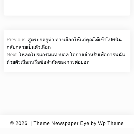
เมนู
Previous:
สูตรบอลยูฟ่า ทางเลือกให้แก่คุณได้เข้าไปพนัน
นำทาง
กลับกลายเป็นตัวเลือก
เรื่อง
Next:
โหลดโปรแกรมแทงบอล โอกาสสำหรับเพื่อการพนัน
ด้วยตัวเลือกหรือข้อจำกัดของการต่อยอด
© 2026
|
Theme Newspaper Eye
by Wp Theme
Space.