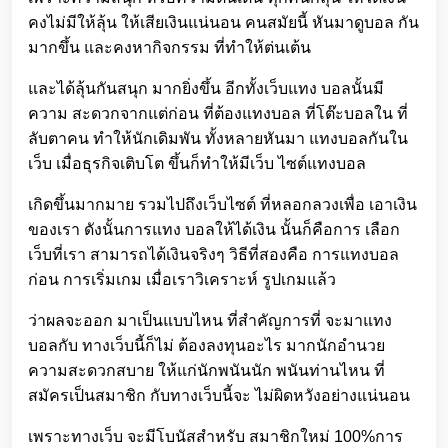
คงไม่มีให้ลุ้น ให้เสียเงินแน่นอน
คนสมัยนี้ หันมาดูบอล กัน
มากขึ้น และคงหากิจกรรม ที่ทำให้ต่นเต้น
และได้ลุ้นกันสนุก มากยิ่งขึ้น อีกทั้งเว็บแทง บอลนั้นมี
ความ สะดวกจากแต่ก่อน ที่ต้องแทงบอล ที่โต๊ะบอลใน ที่
ลับตาคน ทำให้นักเดิมพัน ทั้งหลายหันมา แทงบอลกันใน
เว็บ เมื่อธุรกิจเติบโต ขึ้นก็ทำให้มีเว็บ ไซต์แทงบอล
เกิดขึ้นมากมาย รวมไปถึงเว็บไซต์ ที่หลอกลวงเพื่อ เอาเงิน
ของเรา ดังนั้นการแทง บอลให้ได้เงิน นั้นก็คือการ เลือก
เว็บที่เรา สามารถได้เงินจริงๆ วิธีที่สองคือ การแทงบอล
ก่อน การเริ่มเกม เมื่อเราวิเคราะห์ รูปเกมแล้ว
ว่าผลจะออก มาเป็นแบบไหน
ที่สำคัญการที่ จะมาแทง
บอลกับ ทางเว็บนี้ก็ไม่ ต้องลงทุนอะไร มากนักอำนวย
ความสะดวกสบาย ให้แก่นักพนันนัก พนันท่านไหน ที่
สมัครเป็นสมาชิก กับทางเว็บนี้จะ ไม่ผิดหวังอย่างแน่นอน
เพราะทางเว็บ จะมีโบนัสสำหรับ สมาชิกใหม่ 100%การ