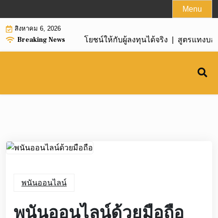
Skip
Menu
to
สิงหาคม 6, 2026
content
Breaking News
เงินง่าย สร้างผลผลประโยชน์ให้กับผู้ลงทุนได้จริง |
สูตรแทงบอลไข
พนันออนไลน์
พนันออนไลน์ด้วยมือถือ