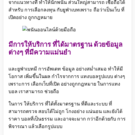
จากแนวทางที่ ทำให้นักพนัน ส่วนใหญ่สามารถ เชื่อถือได้
สำหรับ การเลือกลงทุน กับยูฟ่าเบทเพราะ ถือว่าเป็นเว็บ ที่
เปิดอย่าง ถูกกฎหมาย
มีการให้บริการ ที่ได้มาตรฐาน ด้วยข้อมูล
ต่างๆ ที่มีความแม่นยำ
และยูฟ่าเบทมี การอัพเดท ข้อมูล อย่างสม่ำเสมอ ทำให้มี
โอกาส เพิ่มขึ้นในผล กำไรจากการ แทงบอลรูปแบบ ต่างๆ
เพราะการ เลือกเว็บที่เปิด อย่างถูกกฎหมาย ในการแทง
บอล เราสามารถ ช่วยถือ
ในการ ให้บริการ ที่ได้ทั้งมาตรฐาน ที่ดีและระบบ ที่
สามารถตรวจ สอบได้ไม่ถูก โกงอย่าง แน่นอน และยังได้
ราคา บอลที่เป็นธรรม และอาจจะมาก กว่าอีกด้วยกับ การ
พิจารณา แล้วเลือกรูปแบบ