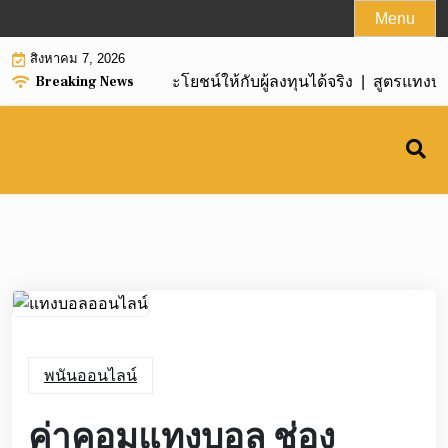
Skip
Menu
to
สิงหาคม 7, 2026
content
Breaking News
ำเงินง่าย สร้างผลผลประโยชน์ให้กับผู้ลงทุนได้จริง |
สูตรแทงบอล
พนันออนไลน์
ค่าคอมแทงบอล ช่อง