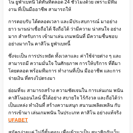
โน ยูฟ่าเบทนี้ ได้ทันทีตลอด 24 ชั่วโมงด้วย เพราะมีทีม
งาน ที่เป็นมืออาชีพ สามารถให้
การตอบรับ ได้ตลอดเวลา และมีประสบการณ์ มาอย่าง
ยาว นานน่าเชื่อถือได้
จึงถือได้ ว่ามีความ น่าสนใจ อย่าง
มาก สำหรับการ เข้ามาเล่น เกมพนันที่ มีความชื่นชอบ
อย่างมากใน คาสิโน ยูฟ่าเบทนี้
ซึ่งจะเป็น การประหยัด ทั้งเวลาและ ค่าใช้จ่ายต่าง ๆ และ
สามารถมี ความมั่นใจ ในศักยภาพ การให้บริการ ที่ดีมา
โดยตลอด พร้อมทีมการ ทำงานที่เป็น มืออาชีพ และการ
จ่ายเงิน ที่ตรงไปตรงมา
ย่อมที่จะ สามารถสร้าง ความชัดเจนใน การเล่นเกม พนัน
คาสิโนออนไลน์ นี้ได้อย่าง สบายใจ ไร้กังวล และถือได้ว่า
เป็นแหล่ง ทำเงินที่ สร้างความสนุก สนานเพลิดเพลิน กับ
การเข้ามา เล่นเกมพนัน ในประเภท คาสิโน อย่างแท้จริง
UFABET
สมัครง่ายแค่ ไม่กี่ขั้นตอน เพื่อเข้ามาเป็น สมาชิกกับเว็บ