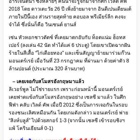
อาร์เจนตินา ซึ่งหลายๆ คนน่าจะรู้จักมาจากศึก เวิลด์ คัพ
2018 โดย ดาวเตะวัย 26 ปี เพิ่งย้ายมาจาก อินดีเปนเดียนเต้
ภายในปีนี้เอง ส่วนรายสุดท้าย คอบอล พรีเมียร์ลีก คงจะ
จำได้ ซึ่งนั่นก็คือ วินเซนต์ ยานส์
เซ่น หัวหอกชาวดัตช์ ที่เคยมาตกอับกับ ท็อตแน่ม ฮ็อทส
เปอร์ (ลงเล่น 42 นัด ทำได้แค่ 6 ประตู) โดยเขาเปิดฉากฝัน
ร้ายในสีเสื้อ “ไก่เดือยทอง” และเซ็นสัญญาย้ายมาร่วมก๊วน
มอนเตร์เรย์ เมื่อวันที่ 23 กรกฎาคม ที่ผ่านมา ด้วยค่าตัว 8
ล้านปอนด์ (ประมาณ 320 ล้านบาท)
– เคยเจอกับสโมสรอังกฤษมาแล้ว
ลิเวอร์พูล ไม่ใช่รายแรก เพราะก่อนหน้านี้ มอนเตร์เรย์
เคยฟาดแข้งกับสโมสรอังกฤษอย่าง เชลซี มาแล้ว ในศึก
ฟีฟ่า คลับ เวิลด์ คัพ เมื่อปี 2012 ซึ่งเป็นการเจอกันในรอบ
รองชนะเลิศเหมือนกัน โดยเกมดังกล่าว มอนเตร์เรย์ พ่าย
“สิงห์บลูส์” ไปด้วยสกอร์ 1-3 (จากนั้น เชลซี เข้ารอบชิงฯ
แพ้ โครินเธียนส์ 0-1)