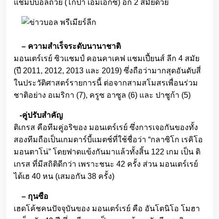
แชมป์บอลถ้วย (โกปา เอ็มเอ็กซ์) อีก 2 สมัยด้วย
– ความสำเร็จระดับนานาชาติ
มอนเตร์เรย์ ซิวแชมป์ คอนคาเคฟ แชมเปี้ยนส์ ลีก 4 สมัย
(ปี 2011, 2012, 2013 และ 2019) ซึ่งถือว่ามากสุดอันดับสี่
ในประวัติศาสตร์รายการนี้ ต่อจากสามสโมสรเพื่อนร่วม
ชาติอย่าง อเมริกา (7), ครูซ อาซูล (6) และ ปาชูก้า (5)
-คู่ปรับสำคัญ
ติเกรส คือทีมคู่อริของ มอนเตร์เรย์ ซึ่งการเจอกันของทั้ง
สองทีมถือเป็นเกมดาร์บี้แมตช์ที่ใช้ชื่อว่า “กลาซิโก เรคิโอ
มอนตาโน่” โดยฟาดแข้งกันมาแล้วทั้งสิ้น 122 เกม เป็น ติ
เกรส ที่มีสถิติดีกว่า เพราะชนะ 42 ครั้ง ส่วน มอนเตร์เรย์
ได้เฮ 40 หน (เสมอกัน 38 ครั้ง)
– กุนซือ
เฮดโค้ชคนปัจจุบันของ มอนเตร์เรย์ คือ อันโตนิโอ โมฮา