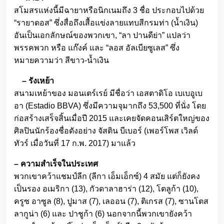
สโมสรแห่งนี้มีฉายาหรือนิกเนมถึง 3 ชื่อ ประกอบไปด้วย
“รายาดอส” ซึ่งสื่อถึงเสื้อแข่งลายแทบสีกรมท่า (น้ำเงิน)
อันเป็นเอกลักษณ์ของพวกเขา, “ลา ปานดีย่า” แปลว่า
พรรคพวก หรือ แก๊งค์ และ “ลอส อัลเบียซูเลส” ซึ่ง
หมายความว่า สีขาว-น้ำเงิน
– รังเหย้า
สนามเหย้าของ มอนเตร์เรย์ มีชื่อว่า เอสตาดิโอ เบเบอูเบ
อา (Estadio BBVA) ซึ่งมีความจุมากถึง 53,500 ที่นั่ง โดย
ก่อสร้างเสร็จสิ้นเมื่อปี 2015 และเคยจัดคอนเสิร์ตใหญ่ของ
ศิลปินนักร้องชื่อดังอย่าง จัสติน บีเบอร์ (เพอร์โพส เวิลด์
ทัวร์ เมื่อวันที่ 17 ก.พ. 2017) มาแล้ว
– ความสำเร็จในประเทศ
พวกเขาคว้าแชมป์ลีก (ลีกา เอ็มเอ็กซ์) 4 สมัย แต่ก็ยังคง
เป็นรอง อเมริกา (13), กัวดาลาฮาร่า (12), โตลูก้า (10),
ครูซ อาซูล (8), ปูมาส (7), เลออน (7), ติเกรส (7), ซานโตส
ลากูน่า (6) และ ปาชูก้า (6) นอกจากนี้พวกเขายังคว้า