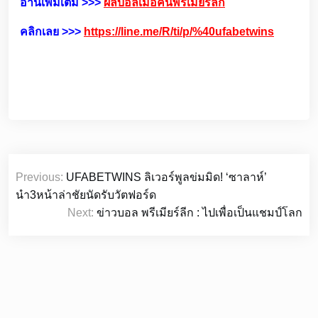
อ่านเพิ่มเติม >>>
ผลบอลเมื่อคืนพรีเมียร์ลีก
คลิกเลย >>>
https://line.me/R/ti/p/%40ufabetwins
เมนู
Previous:
UFABETWINS ลิเวอร์พูลข่มมิด! ‘ซาลาห์’
นำทาง
นำ3หน้าล่าชัยนัดรับวัตฟอร์ด
เรื่อง
Next:
ข่าวบอล พรีเมียร์ลีก : ไปเพื่อเป็นแชมป์โลก